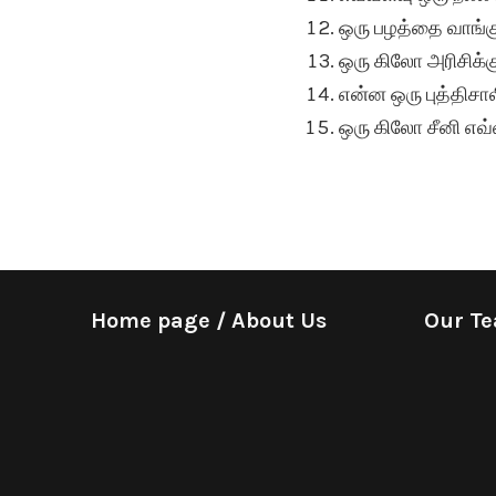
ஒரு பழத்தை வாங்
ஒரு கிலோ அரிசிக்
என்ன ஒரு புத்திசா
ஒரு கிலோ சீனி எவ
Home page / About Us
Our T