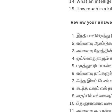
What an intellig
How much is a ki
Review your answe
இந்தியாவிலிருந்த
எவ்வளவு ஆண்டுகளுக
எவ்வளவு நேரத்தின் 
ஒவ்வொரு நாளும் எவ்
மருத்துவரிடம் எவ்
எவ்வளவு நாட்களுக்
அந்த இளம் பெண் எ
கடந்த வாரம் என் த
வகுப்பில் எவ்வளவ
பிதுருதாலகால மல
எவ்வளவு ஒரு நல்ல