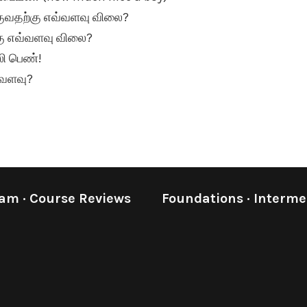
குவதற்கு எவ்வளவு விலை?
கு எவ்வளவு விலை?
லி பெண்!
்வளவு?
eam
·
Course Reviews
Foundations
·
Interme