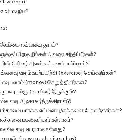
ent woman!
lo of sugar?
rs:
ு இலங்கை எவ்வளவு தூரம்?
்குப் பிறகு நீங்கள் அவரை சந்திப்பீர்கள்?
பின் (after) அவள் உன்னைப் பார்ப்பாள்?
வளவு நேரம் உடற்பயிற்சி (exercise) செய்கிறீர்கள்?
வளவு பணம் (money) செலுத்தினீர்கள்?
கு ஊரடங்கு (curfew) இருக்கும்?
வ்வளவு அழகாக இருக்கிறாள்?!
ாத்தாவை பார்க்க எவ்வளவு/எத்தனை பேர் வந்தார்கள்?
ு/எத்தனை மாணவர்கள் உள்ளனர்?
ை எவ்வளவு உயரமாக உள்ளது?
 பையன்! (how much nice a boy)