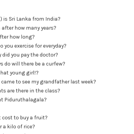
) is Sri Lanka from India?
m after how many years?
after how long?
 you exercise for everyday?
id you pay the doctor?
 do will there be a curfew?
that young girl!?
came to see my grandfather last week?
s are there in the class?
t Piduruthalagala?
cost to buy a fruit?
 a kilo of rice?