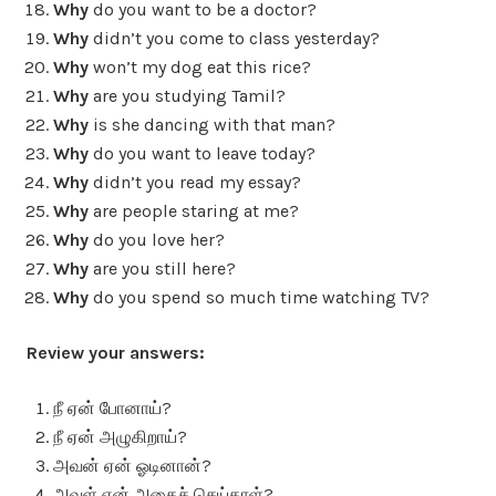
Why
do you want to be a doctor?
Why
didn’t you come to class yesterday?
Why
won’t my dog eat this rice?
Why
are you studying Tamil?
Why
is she dancing with that man?
Why
do you want to leave today?
Why
didn’t you read my essay?
Why
are people staring at me?
Why
do you love her?
Why
are you still here?
Why
do you spend so much time watching TV?
Review your answers:
நீ ஏன் போனாய்?
நீ ஏன் அழுகிறாய்?
அவன் ஏன் ஓடினான்?
அவள் ஏன் அதைச் செய்தாள்?