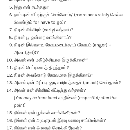
இது ஏன் நடந்தது?
நாம் ஏன் வீட்டிற்குச் செல்வோம்/ (more accurately செல்ல
வேண்டும் for have to go)?
நீ ஏன் சீக்கிரம் (early) வந்தாய்?
நீ ஏன் பூ ஒன்றை வாங்கினாய்?
நீ ஏன் இவ்வளவு கோபமடைந்தாய் (கோபம் (anger) +
அடை(get))?
அவன் ஏன் மகிழ்ச்சியாக இருக்கிறான்?
நீ ஏன் பெட்டியைத் திறந்தாய்?
நீ ஏன் அவனோடு கோவமாக இருக்கிறாய்?
அவன் ஏன் அப்படி ஒரு காரியத்தைச் (an act) செய்தான்?
அவள் ஏன் சீக்கிரம் வீட்டிற்கு வந்தாள்?
[You may be translated as நீங்கள் (respectful) after this
point]
நீங்கள் ஏன் பூக்கள் வாங்கினீர்கள்?
நீங்கள் ஏன் அவளுடன் இரவு உணவு சாப்பிடீர்கள்?
நீங்கள் ஏன் அதைச் சொல்கிறீர்கள்?