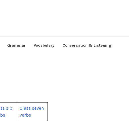
Grammar
Vocabulary
Conversation & Listening
ss six
Class seven
rbs
verbs