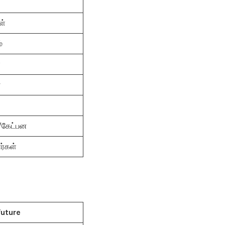
ள்
்
்
்
்/கேட்பன
ர்கள்
future