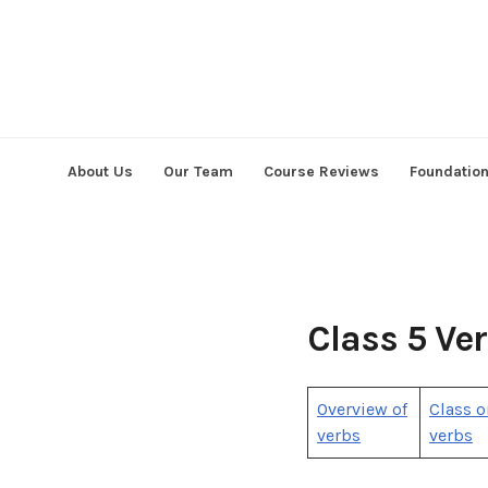
Skip
to
content
About Us
Our Team
Course Reviews
Foundatio
Class 5 Ve
Overview of
Class o
verbs
verbs