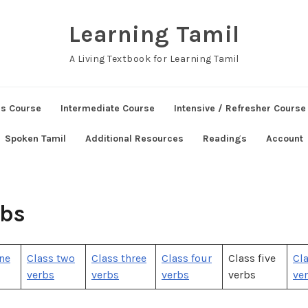
Learning Tamil
A Living Textbook for Learning Tamil
ns Course
Intermediate Course
Intensive / Refresher Course
Spoken Tamil
Additional Resources
Readings
Account
rbs
ne
Class two
Class three
Class four
Class five
Cla
verbs
verbs
verbs
verbs
ve